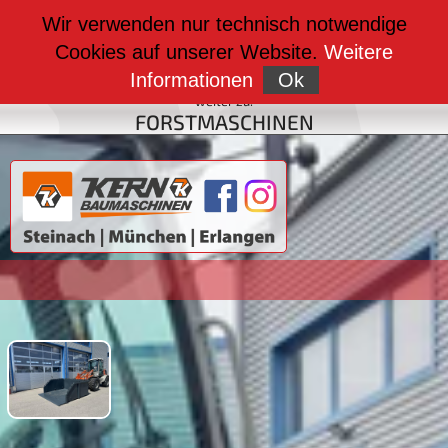
weiter zu:
Wir verwenden nur technisch notwendige
BAUMASCHINEN
Cookies auf unserer Website.
Weitere
weiter zu:
FAHRZEUGBAU
Informationen
Ok
weiter zu:
FORSTMASCHINEN