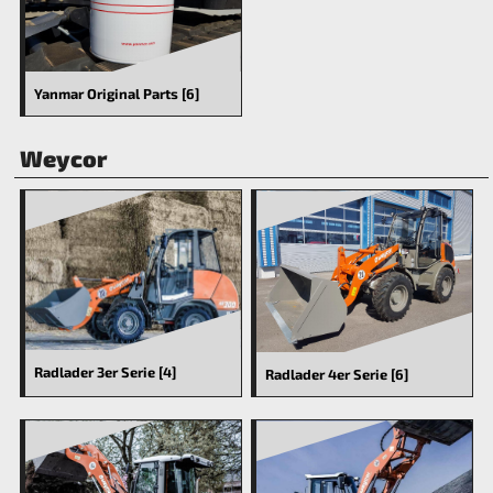
Yanmar Original Parts [6]
Weycor
Radlader 3er Serie [4]
Radlader 4er Serie [6]