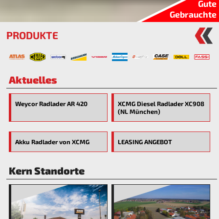
Gute
Gebrauchte
PRODUKTE
Aktuelles
Weycor Radlader AR 420
XCMG Diesel Radlader XC908
(NL München)
Akku Radlader von XCMG
LEASING ANGEBOT
Kern Standorte