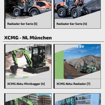
Radlader 6er Serie [4]
Radlader 5er Serie [5]
XCMG - NL München
XCMG Akku Minibagger [4]
XCMG Akku Radlader [7]