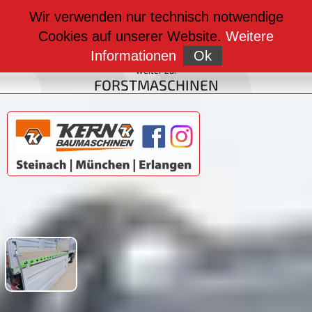
weiter zu:
Wir verwenden nur technisch notwendige
BAUMASCHINEN
Cookies auf unserer Website.
Weitere
Sie sind hier:
FAHRZEUGBAU
Informationen
Ok
weiter zu:
FORSTMASCHINEN