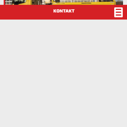
Atlas Ladekran auf Kipperfahrgestell
Ladekran AK125.2
mit Regelpumpe
mit Steuerstand
mit Kreuzhebelsteuerung
mit Erdgreifer
Download Prospekt