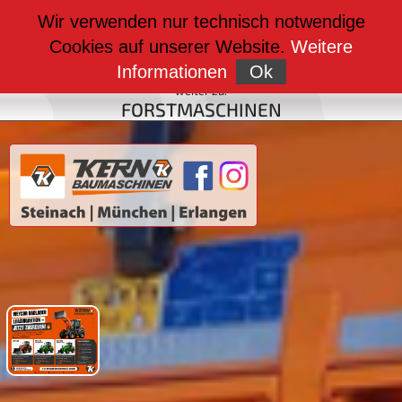
weiter zu:
Wir verwenden nur technisch notwendige
BAUMASCHINEN
Cookies auf unserer Website.
Weitere
weiter zu:
FAHRZEUGBAU
Informationen
Ok
weiter zu:
FORSTMASCHINEN