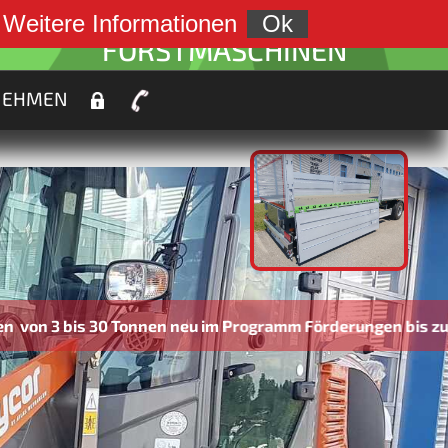
weiter zu:
.
Weitere Informationen
Ok
FORSTMASCHINEN
NEHMEN
s 30 Tonnen neu im Programm Förderungen bis zu 45% mögl