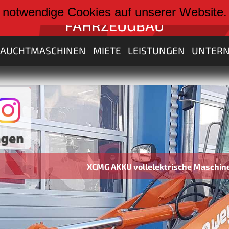
weiter zu:
 notwendige Cookies auf unserer Website
FAHRZEUGBAU
RAUCHTMASCHINEN
MIETE
LEISTUNGEN
UNTER
XCMG AKKU vollelektrische Maschinen von 3 bi