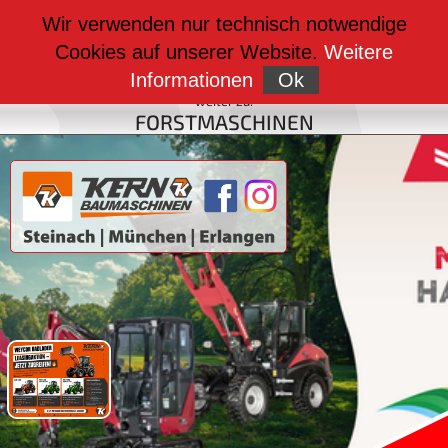
weiter zu:
Wir verwenden nur technisch notwendige
BAUMASCHINEN
Cookies auf unserer Website.
Weitere
weiter zu:
FAHRZEUGBAU
Informationen
Ok
weiter zu:
FORSTMASCHINEN